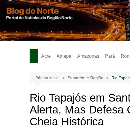
Ir
para
o
Notícias – Publicidades – Anúncios
conteúdo
Acre
Amapá
Amazonas
Pará
Ron
Página inicial
Santarém e Região
Rio Tapaj
Rio Tapajós em San
Alerta, Mas Defesa C
Cheia Histórica