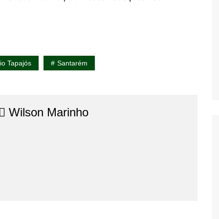
io Tapajós
Santarém
⚖️​ Wilson Marinho