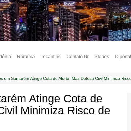
Notícias – Public
dônia
Roraima
Tocantins
Contato Br
Stories
O porta
Social
Sobre 
ós em Santarém Atinge Cota de Alerta, Mas Defesa Civil Minimiza Risco
Post do
tarém Atinge Cota de
Termo 
ivil Minimiza Risco de
Estados
Polític