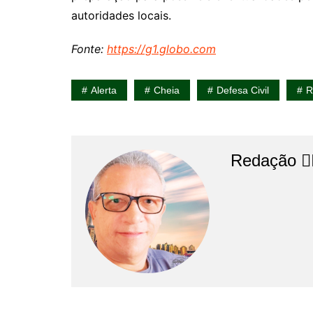
autoridades locais.
Fonte:
https://g1.globo.com
Alerta
Cheia
Defesa Civil
R
Redação 👨‍