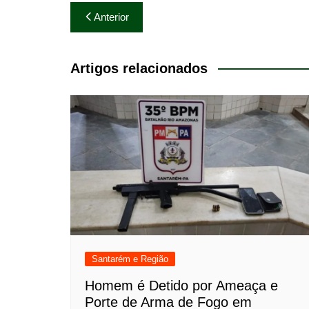
Navegação
Anterior
de
Post
Artigos relacionados
Santarém e Região
Homem é Detido por Ameaça e
Porte de Arma de Fogo em