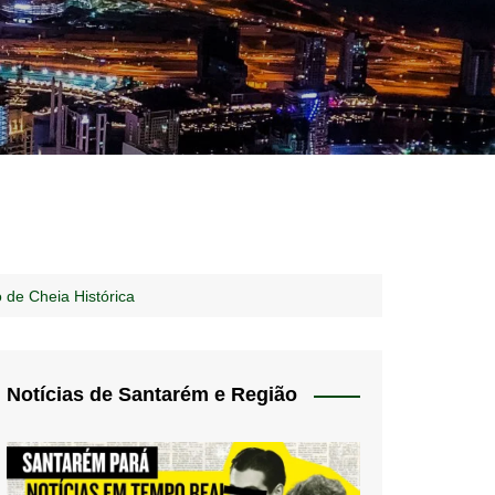
idades – Anúncios
l
nós
 de Cheia Histórica
 Blog
de uso
Notícias de Santarém e Região
 do Norte
a de privacidade