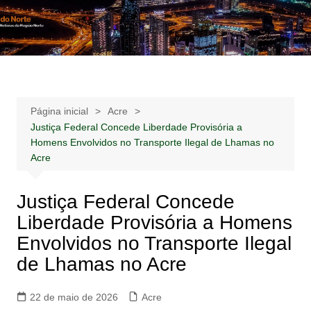
Ir
para
Notícias –
Notícias – Publicidades – Anúncios
o
Publicidades –
conteúdo
Anúncios
Página inicial
Acre
Justiça Federal Concede Liberdade Provisória a
Homens Envolvidos no Transporte Ilegal de Lhamas no
Acre
Justiça Federal Concede
Liberdade Provisória a Homens
Envolvidos no Transporte Ilegal
de Lhamas no Acre
22 de maio de 2026
Acre