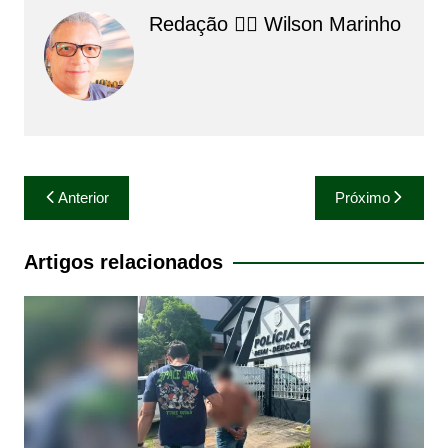
Redação 👨‍⚖️​ Wilson Marinho
Navegação
Anterior
Próximo
de
Post
Artigos relacionados