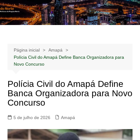
Ir
para
Notícias –
Notícias – Publicidades – Anúncios
o
Publicidades –
conteúdo
Anúncios
Página inicial
Amapá
Polícia Civil do Amapá Define Banca Organizadora para
Novo Concurso
Polícia Civil do Amapá Define
Banca Organizadora para Novo
Concurso
5 de julho de 2026
Amapá