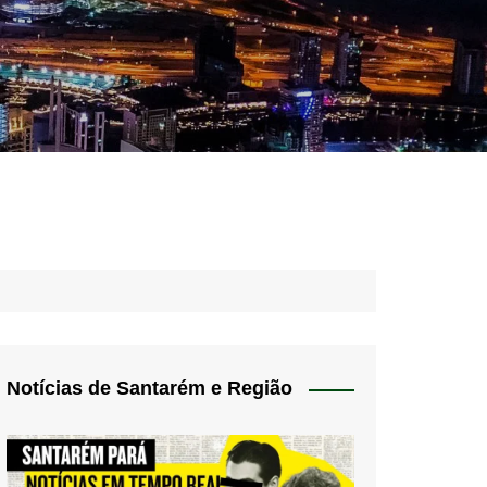
idades – Anúncios
l
nós
 Blog
de uso
Notícias de Santarém e Região
 do Norte
a de privacidade