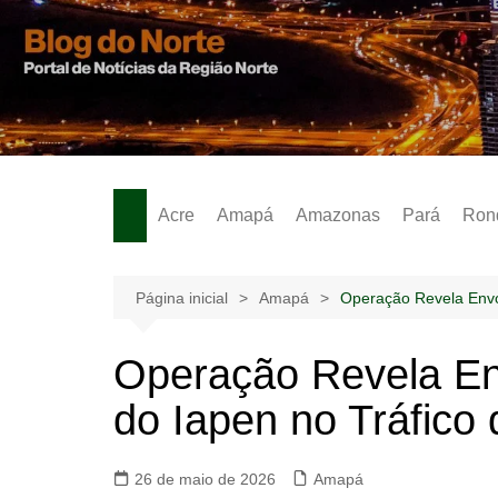
Ir
para
o
Notícias – Publicidades – Anúncios
conteúdo
Acre
Amapá
Amazonas
Pará
Ron
Página inicial
Amapá
Operação Revela Envo
Operação Revela En
do Iapen no Tráfico
26 de maio de 2026
Amapá