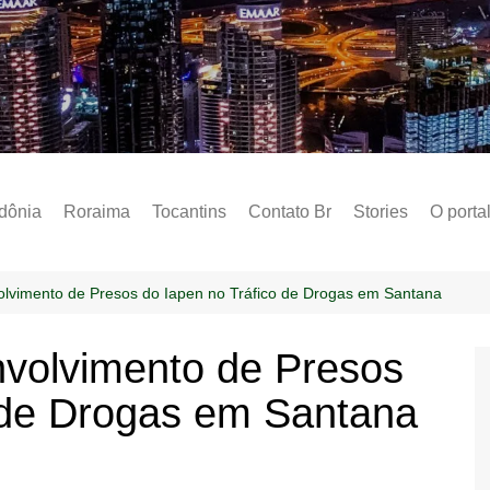
Notícias – Public
dônia
Roraima
Tocantins
Contato Br
Stories
O porta
Social
Sobre 
lvimento de Presos do Iapen no Tráfico de Drogas em Santana
Post do
volvimento de Presos
Termo 
 de Drogas em Santana
Estados
Polític