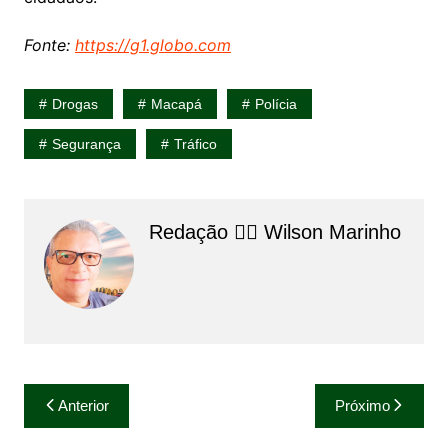
Fonte:
https://g1.globo.com
Drogas
Macapá
Polícia
Segurança
Tráfico
Redação 👨‍⚖️​ Wilson Marinho
Navegação
Anterior
Próximo
de