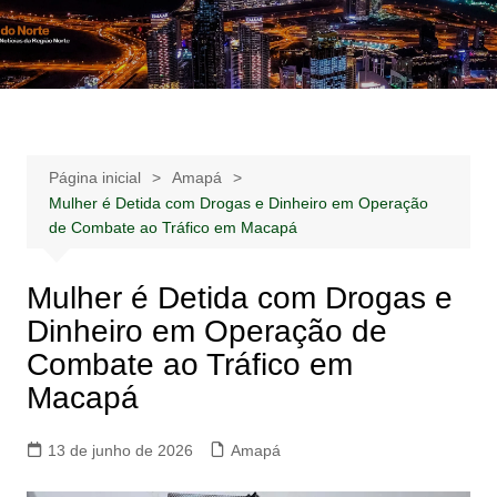
Ir
para
Notícias –
Notícias – Publicidades – Anúncios
o
Publicidades –
conteúdo
Anúncios
Página inicial
Amapá
Mulher é Detida com Drogas e Dinheiro em Operação
de Combate ao Tráfico em Macapá
Mulher é Detida com Drogas e
Dinheiro em Operação de
Combate ao Tráfico em
Macapá
13 de junho de 2026
Amapá