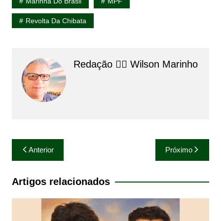
Marinha Do Brasil
MPF
Revolta Da Chibata
Redação 👨‍⚖️​ Wilson Marinho
Navegação
Anterior
Próximo
de
Post
Artigos relacionados