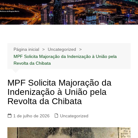
Ir
para
Notícias –
Notícias – Publicidades – Anúncios
o
Publicidades –
conteúdo
Anúncios
Página inicial
Uncategorized
MPF Solicita Majoração da Indenização à União pela
Revolta da Chibata
MPF Solicita Majoração da
Indenização à União pela
Revolta da Chibata
1 de julho de 2026
Uncategorized