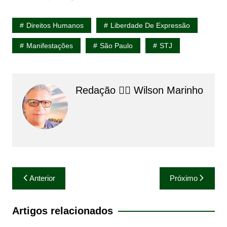
Direitos Humanos
Liberdade De Expressão
Manifestações
São Paulo
STJ
Redação 👨‍⚖️​ Wilson Marinho
Navegação
Anterior
Próximo
de
Post
Artigos relacionados