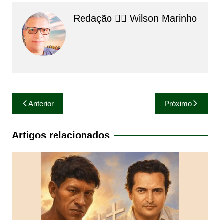
Redação 👨‍⚖️​ Wilson Marinho
Navegação
Anterior
Próximo
de
Post
Artigos relacionados