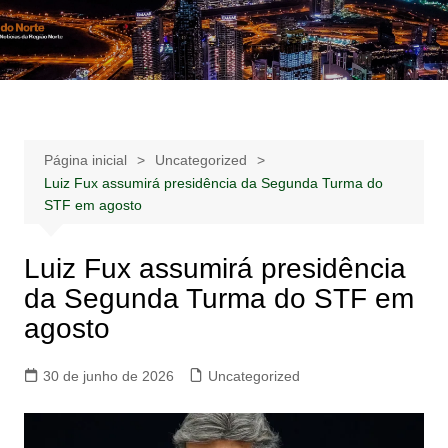
Ir
para
Notícias –
Notícias – Publicidades – Anúncios
o
Publicidades –
conteúdo
Anúncios
Página inicial
Uncategorized
Luiz Fux assumirá presidência da Segunda Turma do
STF em agosto
Luiz Fux assumirá presidência
da Segunda Turma do STF em
agosto
30 de junho de 2026
Uncategorized