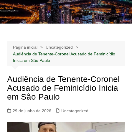
Ir
para
Notícias –
Notícias – Publicidades – Anúncios
o
Publicidades –
conteúdo
Anúncios
Página inicial
Uncategorized
Audiência de Tenente-Coronel Acusado de Feminicídio
Inicia em São Paulo
Audiência de Tenente-Coronel
Acusado de Feminicídio Inicia
em São Paulo
29 de junho de 2026
Uncategorized