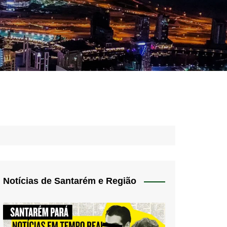
idades – Anúncios
l
nós
 Blog
de uso
Notícias de Santarém e Região
 do Norte
a de privacidade