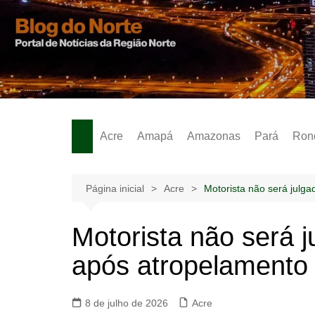
Ir
para
o
Notícias – Publicidades – Anúncios
conteúdo
Acre
Amapá
Amazonas
Pará
Ron
Página inicial
Acre
Motorista não será julg
Motorista não será j
após atropelamento 
8 de julho de 2026
Acre