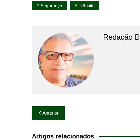
Segurança
Trânsito
Redação 👨‍
Navegação
Anterior
de
Post
Artigos relacionados