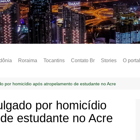
Notícias – Public
dônia
Roraima
Tocantins
Contato Br
Stories
O porta
Social
Sobre 
ado por homicídio após atropelamento de estudante no Acre
Post do
ulgado por homicídio
Termo 
de estudante no Acre
Estados
Polític