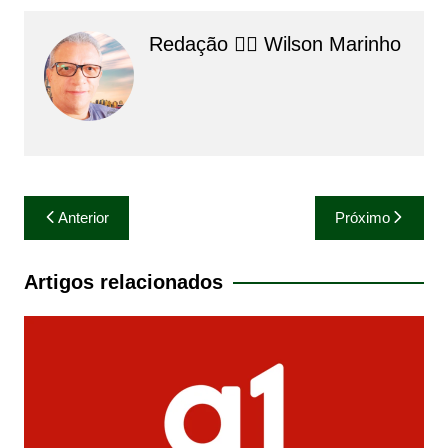
Redação 👨‍⚖️​ Wilson Marinho
Navegação
Anterior
Próximo
de
Post
Artigos relacionados