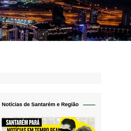
idades – Anúncios
l
nós
 Blog
de uso
Notícias de Santarém e Região
 do Norte
a de privacidade