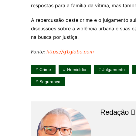
respostas para a família da vítima, mas també
A repercussão deste crime e o julgamento s
discussões sobre a violência urbana e suas c
na busca por justiça.
Fonte:
https://g1.globo.com
Crime
Homicídio
Julgamento
Segurança
Redação 👨‍