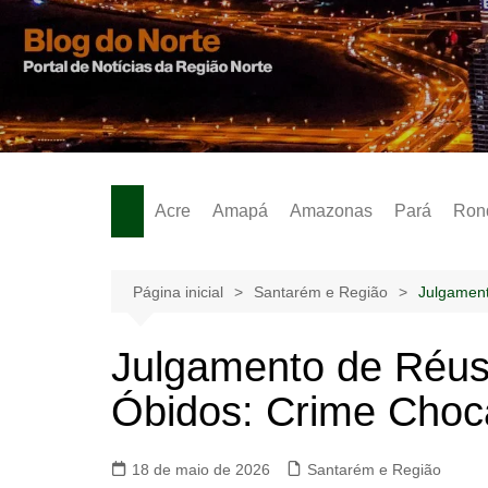
Ir
para
o
Notícias – Publicidades – Anúncios
conteúdo
Acre
Amapá
Amazonas
Pará
Ron
Página inicial
Santarém e Região
Julgament
Julgamento de Réus
Óbidos: Crime Choc
18 de maio de 2026
Santarém e Região