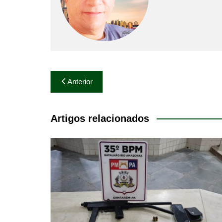
Navegação
Anterior
de
Post
Artigos relacionados