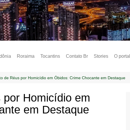
Notícias – Public
dônia
Roraima
Tocantins
Contato Br
Stories
O porta
Social
Sobre 
o de Réus por Homicídio em Óbidos: Crime Chocante em Destaque
Post do
 por Homicídio em
Termo 
ante em Destaque
Estados
Polític