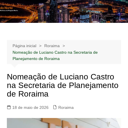
Ir
para
Notícias –
Notícias – Publicidades – Anúncios
o
Publicidades –
conteúdo
Anúncios
Página inicial
Roraima
Nomeação de Luciano Castro na Secretaria de
Planejamento de Roraima
Nomeação de Luciano Castro
na Secretaria de Planejamento
de Roraima
18 de maio de 2026
Roraima