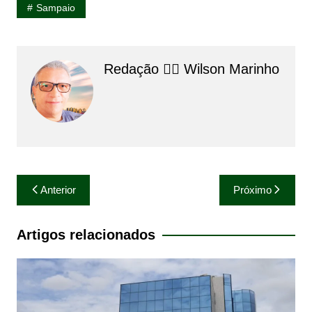
Sampaio
Redação 👨‍⚖️​ Wilson Marinho
Navegação
Anterior
Próximo
de
Post
Artigos relacionados