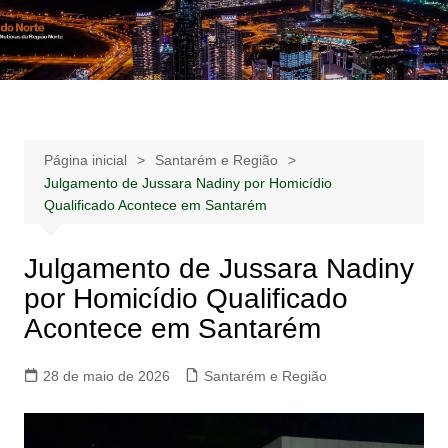
Ir
para
Notícias –
Notícias – Publicidades – Anúncios
o
Publicidades –
conteúdo
Anúncios
Página inicial
Santarém e Região
Julgamento de Jussara Nadiny por Homicídio
Qualificado Acontece em Santarém
Julgamento de Jussara Nadiny
por Homicídio Qualificado
Acontece em Santarém
28 de maio de 2026
Santarém e Região