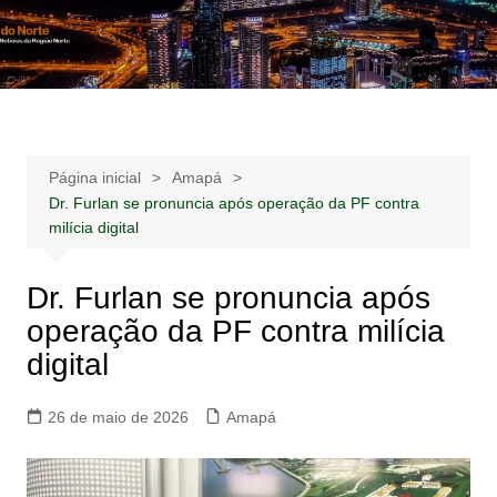
Ir
para
Notícias –
Notícias – Publicidades – Anúncios
o
Publicidades –
conteúdo
Anúncios
Página inicial
Amapá
Dr. Furlan se pronuncia após operação da PF contra
milícia digital
Dr. Furlan se pronuncia após
operação da PF contra milícia
digital
26 de maio de 2026
Amapá