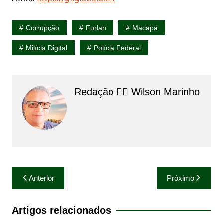
Corrupção
Furlan
Macapá
Milícia Digital
Polícia Federal
Redação 👨‍⚖️​ Wilson Marinho
Navegação
Anterior
Próximo
de
Post
Artigos relacionados