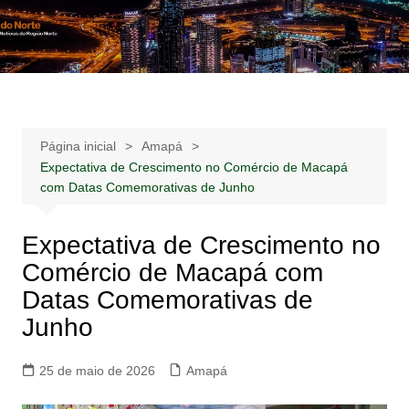
Ir
para
Notícias –
Notícias – Publicidades – Anúncios
o
Publicidades –
conteúdo
Anúncios
Página inicial
Amapá
Expectativa de Crescimento no Comércio de Macapá
com Datas Comemorativas de Junho
Expectativa de Crescimento no
Comércio de Macapá com
Datas Comemorativas de
Junho
25 de maio de 2026
Amapá