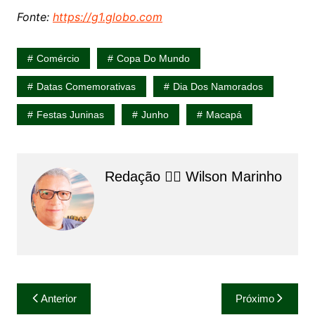
Fonte:
https://g1.globo.com
Comércio
Copa Do Mundo
Datas Comemorativas
Dia Dos Namorados
Festas Juninas
Junho
Macapá
Redação 👨‍⚖️​ Wilson Marinho
Navegação
Anterior
Próximo