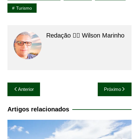
Turismo
Redação 👨‍⚖️​ Wilson Marinho
Navegação
Anterior
Próximo
de
Post
Artigos relacionados