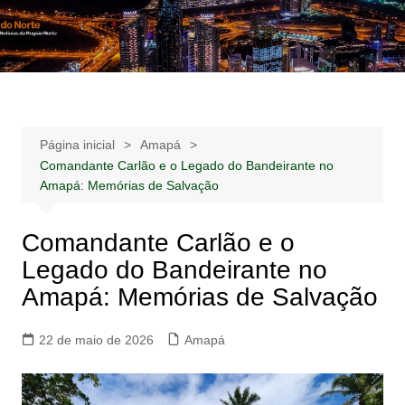
Ir
para
Notícias –
Notícias – Publicidades – Anúncios
o
Publicidades –
conteúdo
Anúncios
Página inicial
Amapá
Comandante Carlão e o Legado do Bandeirante no
Amapá: Memórias de Salvação
Comandante Carlão e o
Legado do Bandeirante no
Amapá: Memórias de Salvação
22 de maio de 2026
Amapá