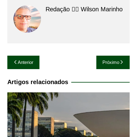
Redação 👨‍⚖️​ Wilson Marinho
Navegação
Anterior
Próximo
de
Post
Artigos relacionados