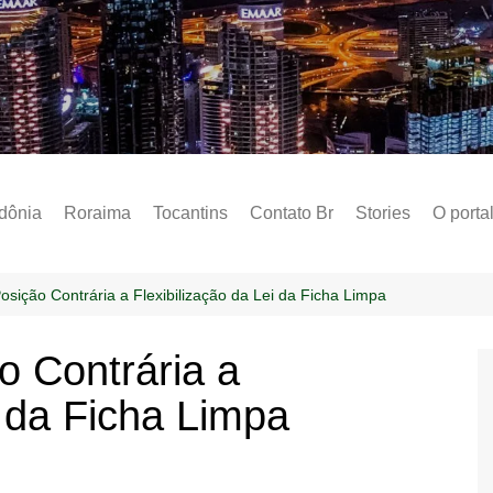
Notícias – Public
dônia
Roraima
Tocantins
Contato Br
Stories
O porta
Social
Sobre 
ição Contrária a Flexibilização da Lei da Ficha Limpa
Post do
 Contrária a
Termo 
i da Ficha Limpa
Estados
Polític