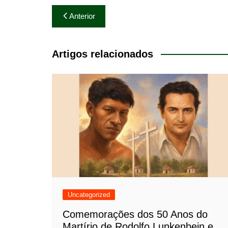
Navegação
Anterior
de
Post
Artigos relacionados
Uncategorized
Comemorações dos 50 Anos do
Martírio de Rodolfo Lunkenbein e