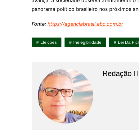
avança, a sociedade observa atentamente o 
panorama político brasileiro nos próximos an
Fonte:
https://agenciabrasil.ebc.com.br
Eleições
Inelegibilidade
Lei Da Fi
Redação 👨‍