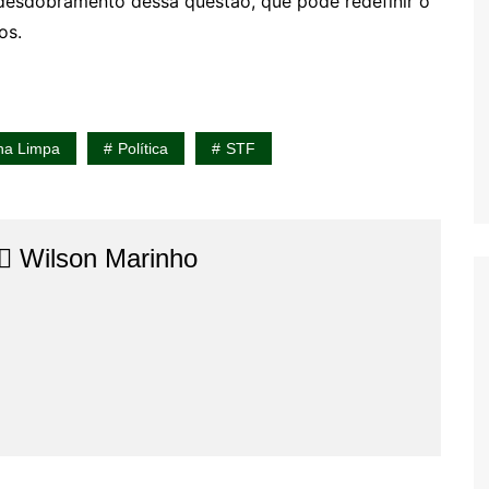
desdobramento dessa questão, que pode redefinir o
os.
cha Limpa
Política
STF
⚖️​ Wilson Marinho