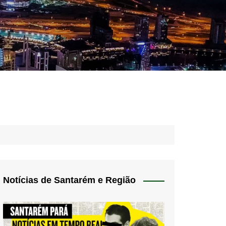
idades – Anúncios
l
nós
 Blog
de uso
Notícias de Santarém e Região
 do Norte
a de privacidade