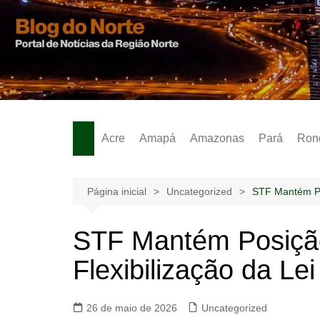
Ir
para
o
Notícias – Publicidades – Anúncios
conteúdo
Acre
Amapá
Amazonas
Pará
Ron
Página inicial
Uncategorized
STF Mantém Pos
STF Mantém Posição
Flexibilização da Le
26 de maio de 2026
Uncategorized