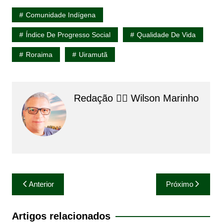
Comunidade Indígena
Índice De Progresso Social
Qualidade De Vida
Roraima
Uiramutã
Redação 👨‍⚖️​ Wilson Marinho
Navegação
Anterior
Próximo
de
Post
Artigos relacionados