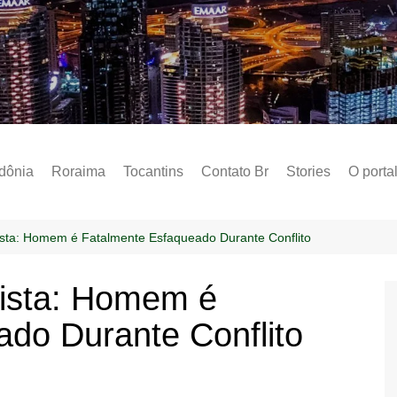
Notícias – Public
dônia
Roraima
Tocantins
Contato Br
Stories
O porta
Social
Sobre 
sta: Homem é Fatalmente Esfaqueado Durante Conflito
Post do
ista: Homem é
Termo 
do Durante Conflito
Estados
Polític