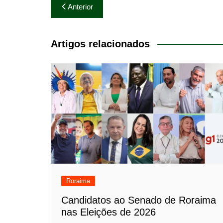
Navegação
Anterior
de
Post
Artigos relacionados
Roraima
Candidatos ao Senado de Roraima
nas Eleições de 2026