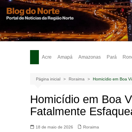
Ir
para
o
Notícias – Publicidades – Anúncios
conteúdo
Acre
Amapá
Amazonas
Pará
Ron
Página inicial
Roraima
Homicídio em Boa Vi
Homicídio em Boa V
Fatalmente Esfaquea
18 de maio de 2026
Roraima