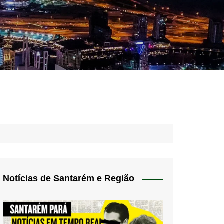
idades – Anúncios
l
nós
 Blog
de uso
Notícias de Santarém e Região
 do Norte
a de privacidade