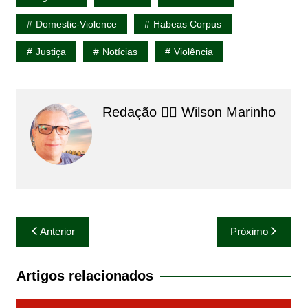
Domestic-Violence
Habeas Corpus
Justiça
Notícias
Violência
Redação 👨‍⚖️​ Wilson Marinho
Navegação
Anterior
Próximo
de
Post
Artigos relacionados