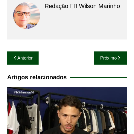
Redação 👨‍⚖️​ Wilson Marinho
Navegação
Anterior
Próximo
de
Post
Artigos relacionados