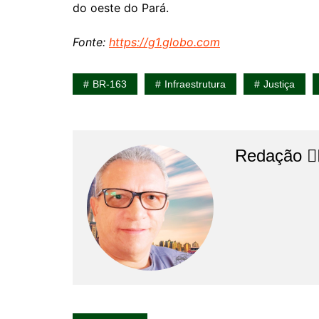
do oeste do Pará.
Fonte:
https://g1.globo.com
BR-163
Infraestrutura
Justiça
Redação 👨‍