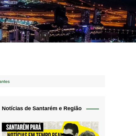
idades – Anúncios
l
nós
antes
 Blog
de uso
Notícias de Santarém e Região
 do Norte
a de privacidade