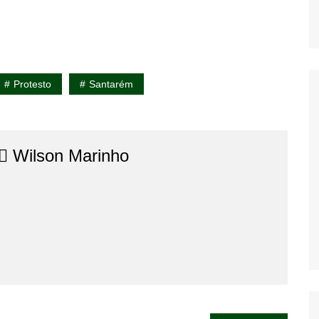
Protesto
Santarém
⚖️​ Wilson Marinho