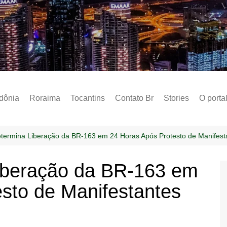
Notícias – Public
dônia
Roraima
Tocantins
Contato Br
Stories
O porta
Social
Sobre 
etermina Liberação da BR-163 em 24 Horas Após Protesto de Manifest
Post do
Liberação da BR-163 em
Termo 
sto de Manifestantes
Estados
Polític