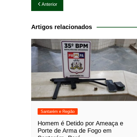
Navegação
Anterior
de
Post
Artigos relacionados
Santarém e Região
Homem é Detido por Ameaça e
Porte de Arma de Fogo em