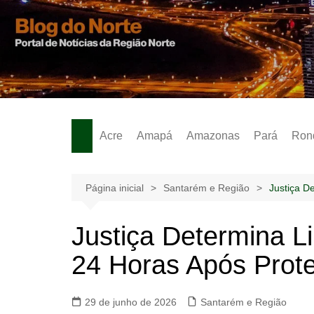
Ir
para
o
Notícias – Publicidades – Anúncios
conteúdo
Acre
Amapá
Amazonas
Pará
Ron
Página inicial
Santarém e Região
Justiça D
Justiça Determina 
24 Horas Após Prote
29 de junho de 2026
Santarém e Região