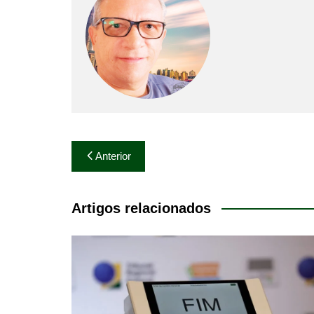
Navegação
Anterior
de
Post
Artigos relacionados