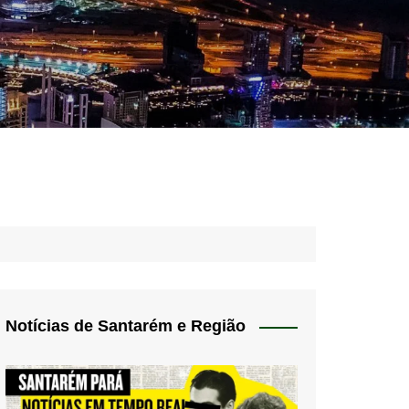
idades – Anúncios
l
nós
 Blog
de uso
Notícias de Santarém e Região
 do Norte
a de privacidade