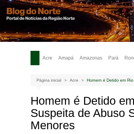
Ir
para
o
Notícias – Publicidades – Anúncios
conteúdo
Acre
Amapá
Amazonas
Pará
Ron
Página inicial
Acre
Homem é Detido em Rio 
Homem é Detido em 
Suspeita de Abuso S
Menores