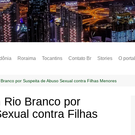
Notícias – Public
dônia
Roraima
Tocantins
Contato Br
Stories
O porta
Social
Sobre 
Branco por Suspeita de Abuso Sexual contra Filhas Menores
Post do
Rio Branco por
Termo 
exual contra Filhas
Estados
Polític