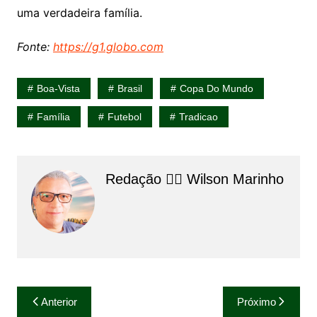
uma verdadeira família.
Fonte:
https://g1.globo.com
Boa-Vista
Brasil
Copa Do Mundo
Família
Futebol
Tradicao
Redação 👨‍⚖️​ Wilson Marinho
Navegação
Anterior
Próximo