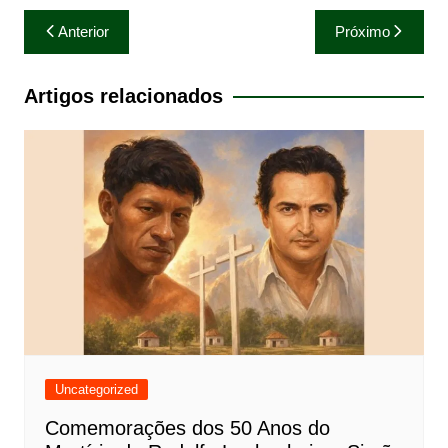
Navegação
Anterior
Próximo
de
Post
Artigos relacionados
Uncategorized
Comemorações dos 50 Anos do