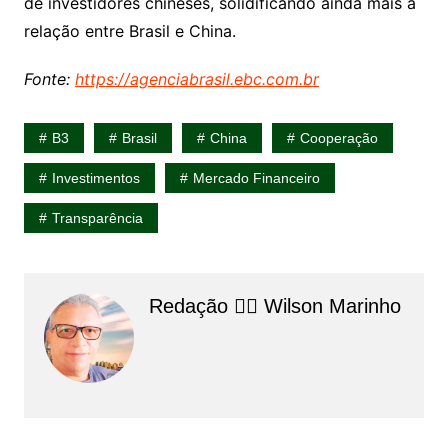
de investidores chineses, solidificando ainda mais a
relação entre Brasil e China.
Fonte:
https://agenciabrasil.ebc.com.br
B3
Brasil
China
Cooperação
Investimentos
Mercado Financeiro
Transparência
Redação 👨‍⚖️​ Wilson Marinho