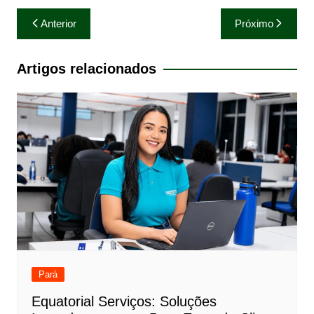
Navegação
Anterior
Próximo
de
Post
Artigos relacionados
Pará
Equatorial Serviços: Soluções