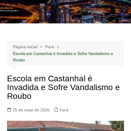
Ir
para
Notícias –
Notícias – Publicidades – Anúncios
o
Publicidades –
conteúdo
Anúncios
Página inicial
Pará
Escola em Castanhal é Invadida e Sofre Vandalismo e
Roubo
Escola em Castanhal é
Invadida e Sofre Vandalismo e
Roubo
25 de maio de 2026
Pará