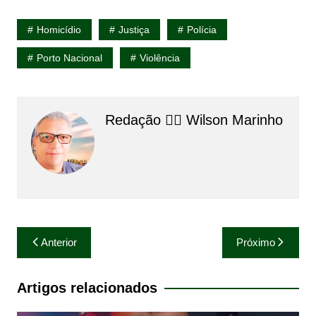
Homicídio
Justiça
Polícia
Porto Nacional
Violência
Redação 👨‍⚖️​ Wilson Marinho
Navegação
Anterior
Próximo
de
Post
Artigos relacionados