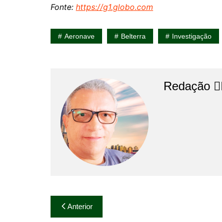
Fonte:
https://g1.globo.com
Aeronave
Belterra
Investigação
Redação 👨‍
Navegação
Anterior