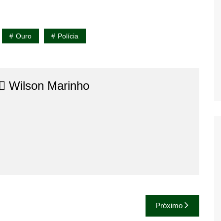
Ouro
Polícia
⚖️​ Wilson Marinho
Próximo