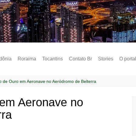
Notícias – Public
dônia
Roraima
Tocantins
Contato Br
Stories
O porta
Social
Sobre 
 de Ouro em Aeronave no Aeródromo de Belterra
Post do
 em Aeronave no
Termo 
rra
Estados
Polític