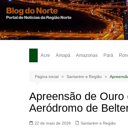
Ir
para
o
Notícias – Publicidades – Anúncios
conteúdo
Acre
Amapá
Amazonas
Pará
Ron
Página inicial
Santarém e Região
Apreensão
Apreensão de Ouro
Aeródromo de Belte
22 de maio de 2026
Santarém e Região