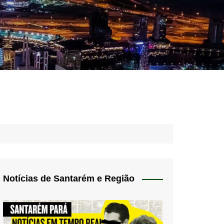
idades – Anúncios
l
nós
 Blog
de uso
Notícias de Santarém e Região
 do Norte
a de privacidade