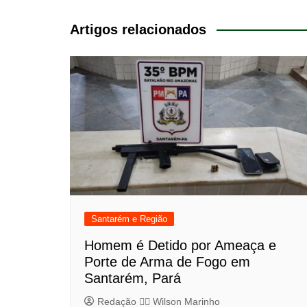
de
Post
Artigos relacionados
Santarém e Região
Homem é Detido por Ameaça e
Porte de Arma de Fogo em
Santarém, Pará
Redação 👨‍⚖️​ Wilson Marinho