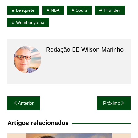
Basquete
NBA
Spurs
Thunder
Wembanyama
Redação 👨‍⚖️​ Wilson Marinho
Navegação
Anterior
Próximo
de
Post
Artigos relacionados