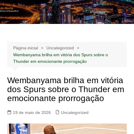
Ir
para
Notícias –
Notícias – Publicidades – Anúncios
o
Publicidades –
conteúdo
Anúncios
Página inicial
Uncategorized
Wembanyama brilha em vitória dos Spurs sobre o
Thunder em emocionante prorrogação
Wembanyama brilha em vitória
dos Spurs sobre o Thunder em
emocionante prorrogação
19 de maio de 2026
Uncategorized