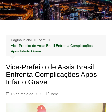
Ir
para
Notícias –
Notícias – Publicidades – Anúncios
o
Publicidades –
conteúdo
Anúncios
Página inicial
Acre
Vice-Prefeito de Assis Brasil Enfrenta Complicações
Após Infarto Grave
Vice-Prefeito de Assis Brasil
Enfrenta Complicações Após
Infarto Grave
18 de maio de 2026
Acre