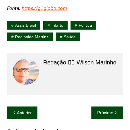
Fonte:
https://g1.globo.com
Assis Brasil
Infarto
Política
Reginaldo Martins
Saúde
Redação 👨‍⚖️​ Wilson Marinho
Navegação
Anterior
Próximo
de
Post