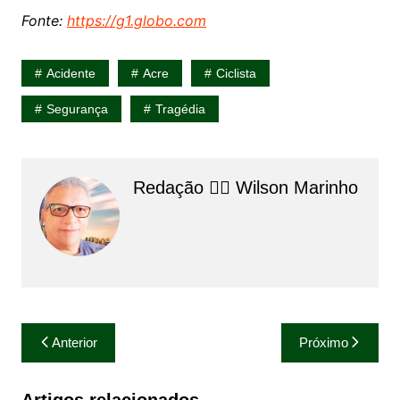
Fonte:
https://g1.globo.com
Acidente
Acre
Ciclista
Segurança
Tragédia
Redação 👨‍⚖️​ Wilson Marinho
Navegação
Anterior
Próximo
de
Post