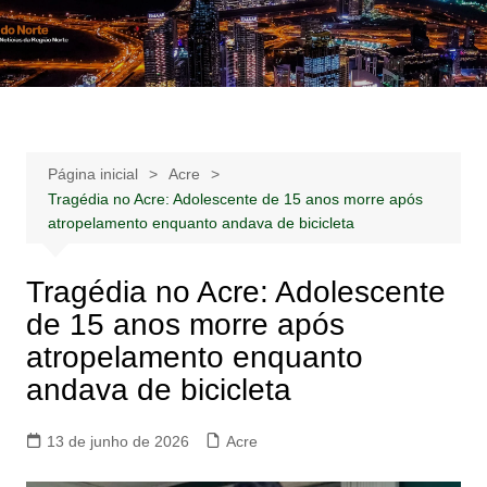
Ir
para
Notícias –
Notícias – Publicidades – Anúncios
o
Publicidades –
conteúdo
Anúncios
Página inicial
Acre
Tragédia no Acre: Adolescente de 15 anos morre após
atropelamento enquanto andava de bicicleta
Tragédia no Acre: Adolescente
de 15 anos morre após
atropelamento enquanto
andava de bicicleta
13 de junho de 2026
Acre