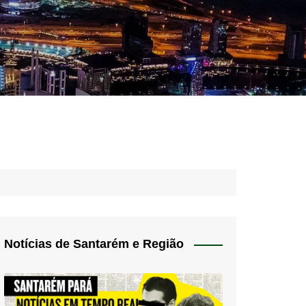
idades – Anúncios
l
nós
 Blog
de uso
Notícias de Santarém e Região
 do Norte
a de privacidade