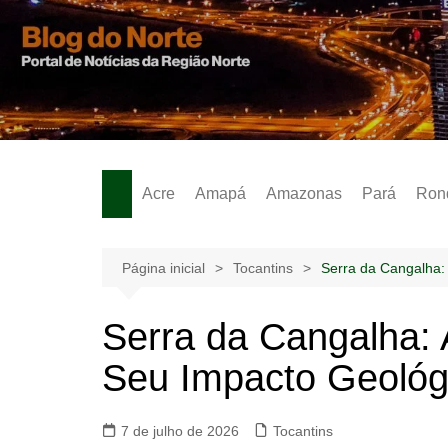
Ir
para
o
Notícias – Publicidades – Anúncios
conteúdo
Acre
Amapá
Amazonas
Pará
Ron
Página inicial
Tocantins
Serra da Cangalha:
Serra da Cangalha: 
Seu Impacto Geológi
7 de julho de 2026
Tocantins