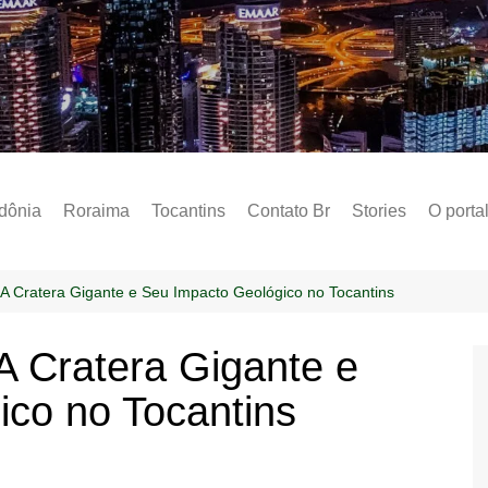
Notícias – Public
dônia
Roraima
Tocantins
Contato Br
Stories
O porta
Social
Sobre 
 A Cratera Gigante e Seu Impacto Geológico no Tocantins
Post do
A Cratera Gigante e
Termo 
co no Tocantins
Estados
Polític