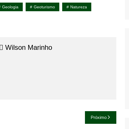
Geologia
Geoturismo
Natureza
⚖️​ Wilson Marinho
Próximo