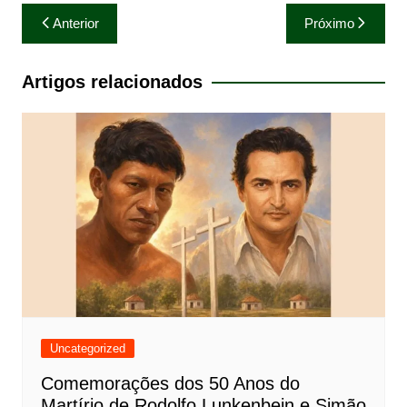
Navegação
Anterior
Próximo
de
Post
Artigos relacionados
Uncategorized
Comemorações dos 50 Anos do
Martírio de Rodolfo Lunkenbein e Simão