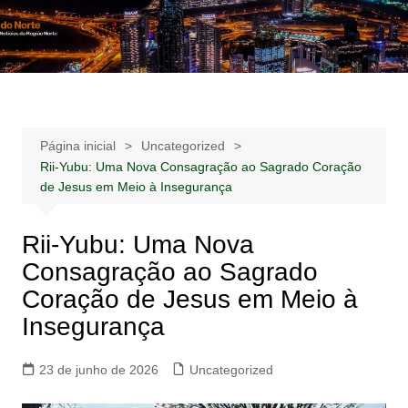
Ir
para
Notícias –
Notícias – Publicidades – Anúncios
o
Publicidades –
conteúdo
Anúncios
Página inicial
Uncategorized
Rii-Yubu: Uma Nova Consagração ao Sagrado Coração
de Jesus em Meio à Insegurança
Rii-Yubu: Uma Nova
Consagração ao Sagrado
Coração de Jesus em Meio à
Insegurança
23 de junho de 2026
Uncategorized