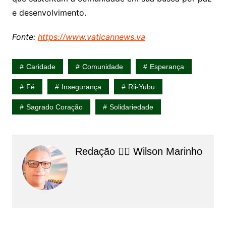
e desenvolvimento.
Fonte:
https://www.vaticannews.va
Caridade
Comunidade
Esperança
Fé
Insegurança
Rii-Yubu
Sagrado Coração
Solidariedade
Redação 👨‍⚖️​ Wilson Marinho