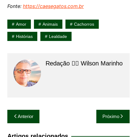
Fonte:
https://caesegatos.com.br
Amor
Animais
Cachorros
Histórias
Lealdade
Redação 👨‍⚖️​ Wilson Marinho
Navegação
Anterior
Próximo
de
Post
Artigos relacionados