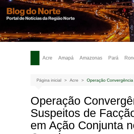
Ir
para
o
Notícias – Publicidades – Anúncios
conteúdo
Acre
Amapá
Amazonas
Pará
Ron
Página inicial
Acre
Operação Convergência N
Operação Convergên
Suspeitos de Facçã
em Ação Conjunta n