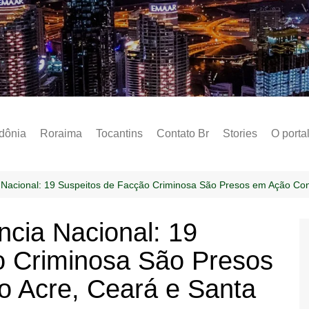
Notícias – Public
dônia
Roraima
Tocantins
Contato Br
Stories
O porta
Social
Sobre 
acional: 19 Suspeitos de Facção Criminosa São Presos em Ação Conj
Post do
cia Nacional: 19
Termo 
o Criminosa São Presos
Estados
Polític
o Acre, Ceará e Santa