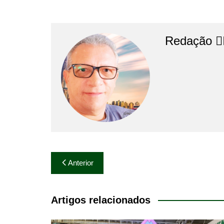
Redação 👨‍
Navegação
Anterior
de
Post
Artigos relacionados