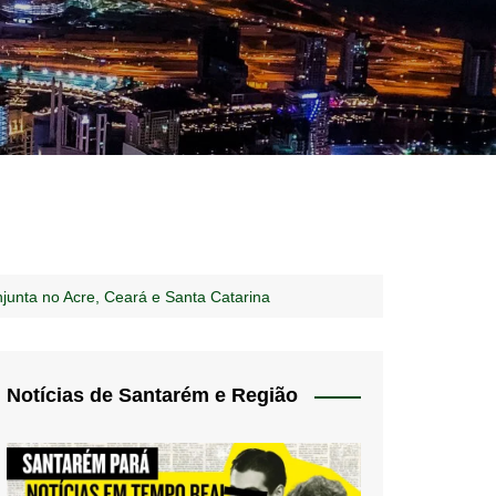
idades – Anúncios
l
nós
unta no Acre, Ceará e Santa Catarina
 Blog
de uso
Notícias de Santarém e Região
 do Norte
a de privacidade