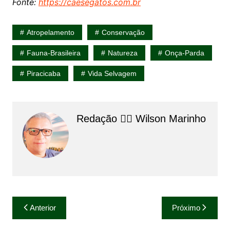
Fonte:
https://caesegatos.com.br
Atropelamento
Conservação
Fauna-Brasileira
Natureza
Onça-Parda
Piracicaba
Vida Selvagem
Redação 👨‍⚖️​ Wilson Marinho
Navegação
Anterior
Próximo
de