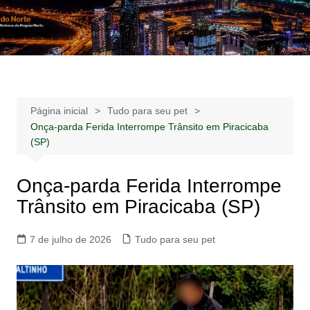
Ir
para
Notícias –
Notícias – Publicidades – Anúncios
o
Publicidades –
conteúdo
Anúncios
Página inicial
Tudo para seu pet
Onça-parda Ferida Interrompe Trânsito em Piracicaba
(SP)
Onça-parda Ferida Interrompe
Trânsito em Piracicaba (SP)
7 de julho de 2026
Tudo para seu pet