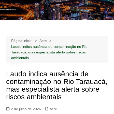
Ir
para
Notícias –
Notícias – Publicidades – Anúncios
o
Publicidades –
conteúdo
Anúncios
Página inicial
Acre
Laudo indica ausência de contaminação no Rio
Tarauacá, mas especialista alerta sobre riscos
ambientais
Laudo indica ausência de
contaminação no Rio Tarauacá,
mas especialista alerta sobre
riscos ambientais
2 de julho de 2026
Acre