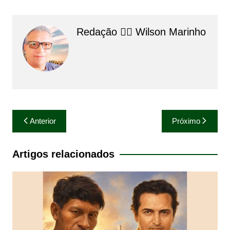
Redação 👨‍⚖️​ Wilson Marinho
Navegação
Anterior
Próximo
de
Post
Artigos relacionados