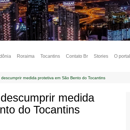
Notícias – Public
dônia
Roraima
Tocantins
Contato Br
Stories
O porta
Social
Sobre 
descumprir medida protetiva em São Bento do Tocantins
Post do
descumprir medida
Termo 
nto do Tocantins
Estados
Polític