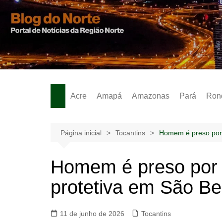
Ir
para
o
Notícias – Publicidades – Anúncios
conteúdo
Acre
Amapá
Amazonas
Pará
Ron
Página inicial
Tocantins
Homem é preso por 
Homem é preso por 
protetiva em São Be
11 de junho de 2026
Tocantins