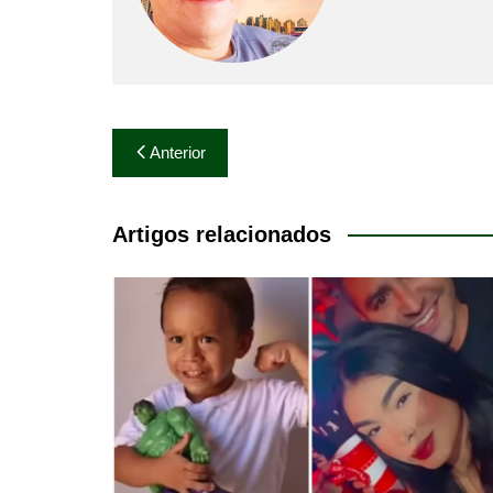
Navegação
Anterior
de
Post
Artigos relacionados