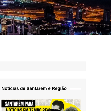
idades – Anúncios
l
nós
 Blog
de uso
Notícias de Santarém e Região
 do Norte
a de privacidade