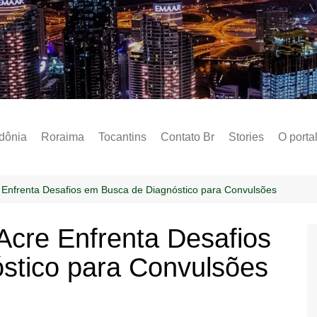
Notícias – Public
dônia
Roraima
Tocantins
Contato Br
Stories
O porta
Social
Sobre 
 Enfrenta Desafios em Busca de Diagnóstico para Convulsões
Post do
Acre Enfrenta Desafios
Termo 
stico para Convulsões
Estados
Polític