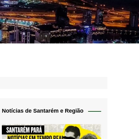
idades – Anúncios
l
nós
 Blog
de uso
Notícias de Santarém e Região
 do Norte
a de privacidade