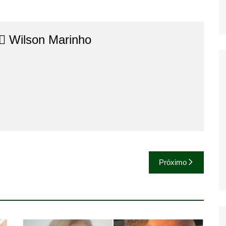
⚖️​ Wilson Marinho
Próximo