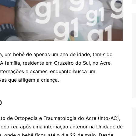
ira, um bebê de apenas um ano de idade, tem sido
 família, residente em Cruzeiro do Sul, no Acre,
 internações e exames, enquanto busca um
vas que afligem a criança.
o
uto de Ortopedia e Traumatologia do Acre (Into-AC),
l ocorreu após uma internação anterior na Unidade de
ça, onde o bebê ficou até o dia 22 de maio. Desde