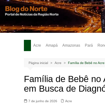
Ir
para
o
Notícias – Publicidades – Anúncios
conteúdo
Acre
Amapá
Amazonas
Pará
Ron
Página inicial
Acre
Família de Bebê no Acre
Família de Bebê no 
em Busca de Diagnó
7 de junho de 2026
Acre