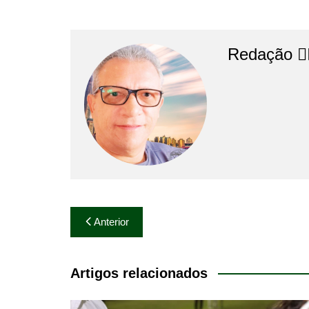
Redação 👨‍
Navegação
Anterior
de
Post
Artigos relacionados