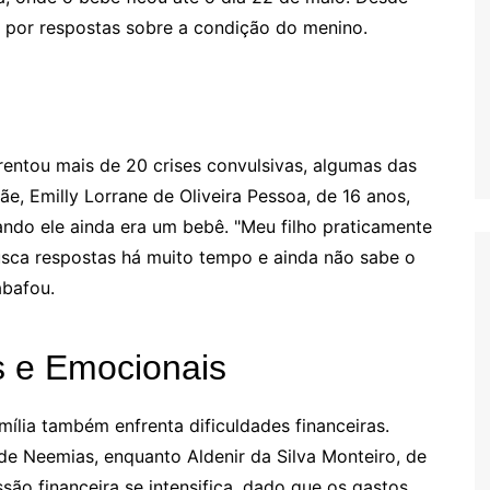
 por respostas sobre a condição do menino.
rentou mais de 20 crises convulsivas, algumas das
e, Emilly Lorrane de Oliveira Pessoa, de 16 anos,
ando ele ainda era um bebê. "Meu filho praticamente
usca respostas há muito tempo e ainda não sabe o
abafou.
s e Emocionais
ília também enfrenta dificuldades financeiras.
de Neemias, enquanto Aldenir da Silva Monteiro, de
são financeira se intensifica, dado que os gastos