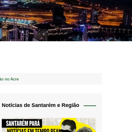
idades – Anúncios
l
nós
ão no Acre
 Blog
de uso
Notícias de Santarém e Região
 do Norte
a de privacidade