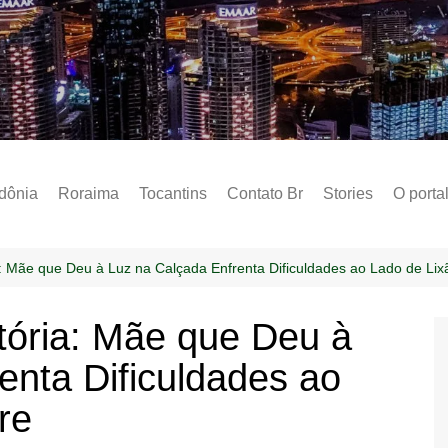
Notícias – Public
dônia
Roraima
Tocantins
Contato Br
Stories
O porta
Social
Sobre 
a: Mãe que Deu à Luz na Calçada Enfrenta Dificuldades ao Lado de Lix
Post do
itória: Mãe que Deu à
Termo 
enta Dificuldades ao
Estados
Polític
re