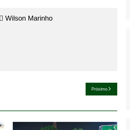
⚖️​ Wilson Marinho
Próximo