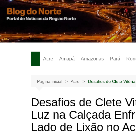
Ir
para
o
Notícias – Publicidades – Anúncios
conteúdo
Acre
Amapá
Amazonas
Pará
Ron
Página inicial
Acre
Desafios de Clete Vitóri
Desafios de Clete V
Luz na Calçada Enfr
Lado de Lixão no Ac