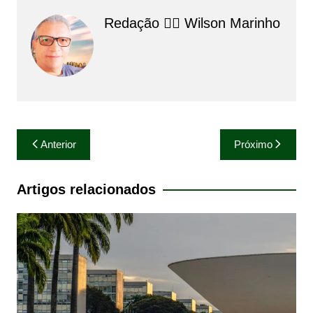
Redação 👨‍⚖️​ Wilson Marinho
Navegação
Anterior
Próximo
de
Post
Artigos relacionados