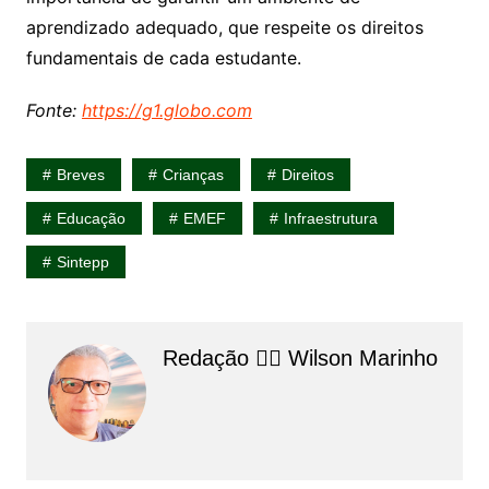
aprendizado adequado, que respeite os direitos
fundamentais de cada estudante.
Fonte:
https://g1.globo.com
Breves
Crianças
Direitos
Educação
EMEF
Infraestrutura
Sintepp
Redação 👨‍⚖️​ Wilson Marinho