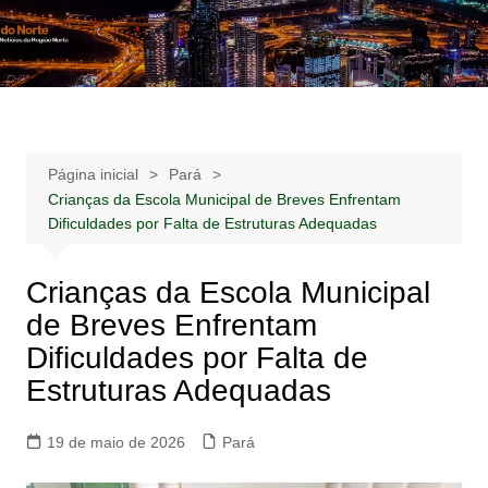
Ir
para
Notícias –
Notícias – Publicidades – Anúncios
o
Publicidades –
conteúdo
Anúncios
Página inicial
Pará
Crianças da Escola Municipal de Breves Enfrentam
Dificuldades por Falta de Estruturas Adequadas
Crianças da Escola Municipal
de Breves Enfrentam
Dificuldades por Falta de
Estruturas Adequadas
19 de maio de 2026
Pará