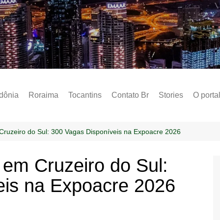
Notícias – Public
dônia
Roraima
Tocantins
Contato Br
Stories
O porta
Social
Sobre 
ruzeiro do Sul: 300 Vagas Disponíveis na Expoacre 2026
Post do
em Cruzeiro do Sul:
Termo 
eis na Expoacre 2026
Estados
Polític