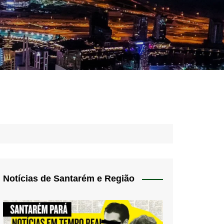
idades – Anúncios
l
nós
 Blog
de uso
Notícias de Santarém e Região
 do Norte
a de privacidade