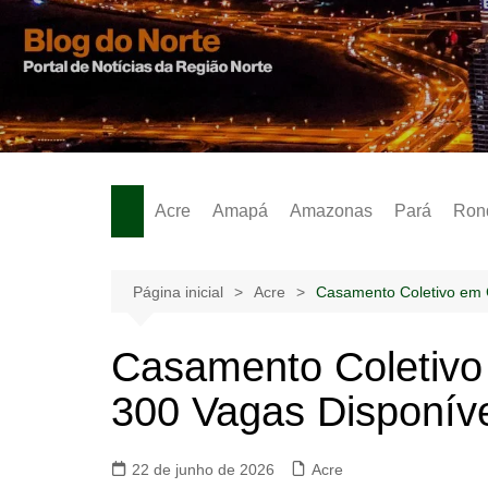
Ir
para
o
Notícias – Publicidades – Anúncios
conteúdo
Acre
Amapá
Amazonas
Pará
Ron
Página inicial
Acre
Casamento Coletivo em C
Casamento Coletivo 
300 Vagas Disponív
22 de junho de 2026
Acre