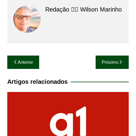
Redação 👨‍⚖️​ Wilson Marinho
Navegação
Anterior
Próximo
de
Post
Artigos relacionados