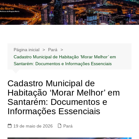
Ir
para
Notícias –
Notícias – Publicidades – Anúncios
o
Publicidades –
conteúdo
Anúncios
Página inicial
Pará
Cadastro Municipal de Habitação ‘Morar Melhor’ em
Santarém: Documentos e Informações Essenciais
Cadastro Municipal de
Habitação ‘Morar Melhor’ em
Santarém: Documentos e
Informações Essenciais
19 de maio de 2026
Pará