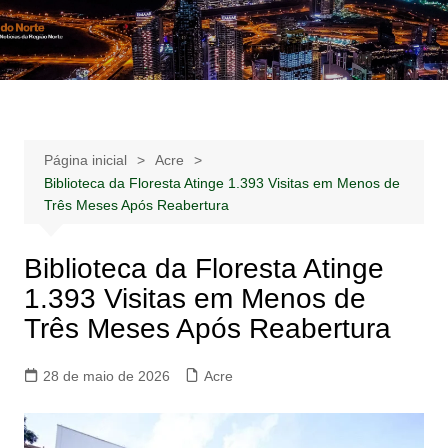
Ir
para
Notícias –
Notícias – Publicidades – Anúncios
o
Publicidades –
conteúdo
Anúncios
Página inicial
Acre
Biblioteca da Floresta Atinge 1.393 Visitas em Menos de
Três Meses Após Reabertura
Biblioteca da Floresta Atinge
1.393 Visitas em Menos de
Três Meses Após Reabertura
28 de maio de 2026
Acre