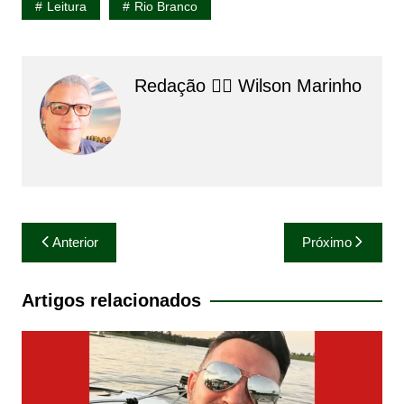
Leitura
Rio Branco
Redação 👨‍⚖️​ Wilson Marinho
Navegação
Anterior
Próximo
de
Post
Artigos relacionados