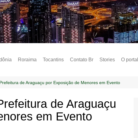
Notícias – Public
dônia
Roraima
Tocantins
Contato Br
Stories
O porta
Social
Sobre 
Prefeitura de Araguaçu por Exposição de Menores em Evento
Post do
refeitura de Araguaçu
Termo 
enores em Evento
Estados
Polític