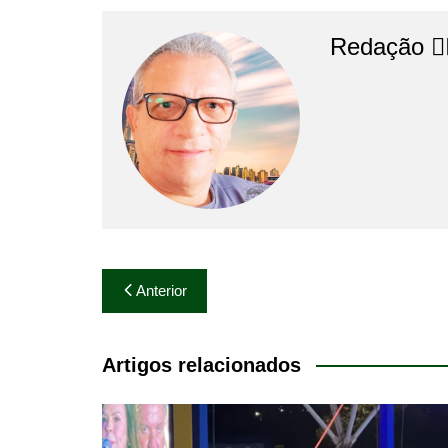
Redação 👨‍
Navegação
Anterior
de
Post
Artigos relacionados