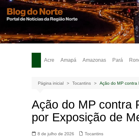
Ir
para
o
Notícias – Publicidades – Anúncios
conteúdo
Acre
Amapá
Amazonas
Pará
Ron
Página inicial
Tocantins
Ação do MP contra 
Ação do MP contra P
por Exposição de M
8 de julho de 2026
Tocantins