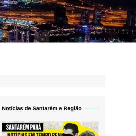
idades – Anúncios
l
nós
 Blog
de uso
Notícias de Santarém e Região
 do Norte
a de privacidade